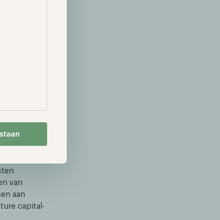
eriode waarin
nen delen en
estaan
m, die inzagen
 markt van
cten
en van
sen aan
ure capital-