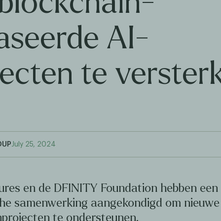
blockchain-
aseerde AI-
jecten te verster
OUP
July 25, 2024
ures en de DFINITY Foundation hebben een
che samenwerking aangekondigd om nieuwe
nprojecten te ondersteunen.