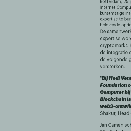
Rotterdam, 25 j
Internet Compu
kunstmatige int
expertise te bu
belovende opric
De samenwerki
expertise wor
cryptomarkt. 
de integratie
de volgende g
versterken.
"
Bij Hodl Ve
Foundation om
Computer bij
Blockchain is
web3-ontwikk
Shakur, Head 
Jan Camenisch