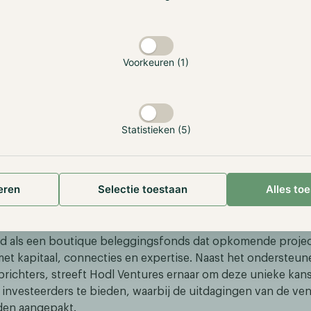
undation en Hodl Ventures kijken uit naar een spannende p
aties elkaars expertise en ervaring binnen de industrie kun
ecentralized AI verder te ontwikkelen.
Voorkeuren (1)
en, neem contact op met:
ls
eting
Statistieken (5)
ted]
ntures
eren
Selectie toestaan
Alles to
 werd in 2021 opgericht door leden van het Hodl Funds-tea
gingsfondsen alleen blootstelling boden aan de secundaire
 daaropvolgende jaren heeft Hodl Ventures zich strategisch
rd als een boutique beleggingsfonds dat opkomende proje
et kapitaal, connecties en expertise. Naast het ondersteun
prichters, streeft Hodl Ventures ernaar om deze unieke kan
 investeerders te bieden, waarbij de uitdagingen van de vent
den aangepakt.