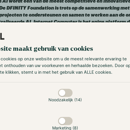
n AI wordt een van de meest competitieve en innovatieve
. De DFINITY Foundation is trots op de samenwerking met
projecten te ondersteunen en samen te werken aan de o
aliseerde AI. Internet Computer is het enige platform d
t kan uitvoeren en we zijn enthousiast om te zien wat o
elijkheid kunnen bereiken.
"
ams, oprichter van de DFINITY Foundation, heeft onlangs la
site maakt gebruik van cookies
catie en gezichtsherkenning als smart contracts op Interne
 cookies op onze website om u de meest relevante ervaring te
. Gedecentraliseerde AI houdt in dat AI-training en -infere
et onthouden van uw voorkeuren en herhaalde bezoeken. Door o
chain worden uitgevoerd, wat helpt om de vertrouwenspro
te klikken, stemt u in met het gebruik van ALLE cookies.
. Gebruikers kunnen de inputs voor de modellen die ze ge
at de noodzaak om deze blindelings te vertrouwen verminder
taan
raining en -inferences veel energie en daardoor schieten de
e capaciteiten van traditionele blockchain-netwerken vaak 
Noodzakelijk (14)
avanceerde ontwerp van het Internet Computer Protocol (IC
an smart contracts te combineren met de robuuste computa
ieke eigenschappen van ICP maken gedecentraliseerde en 
Marketing (8)