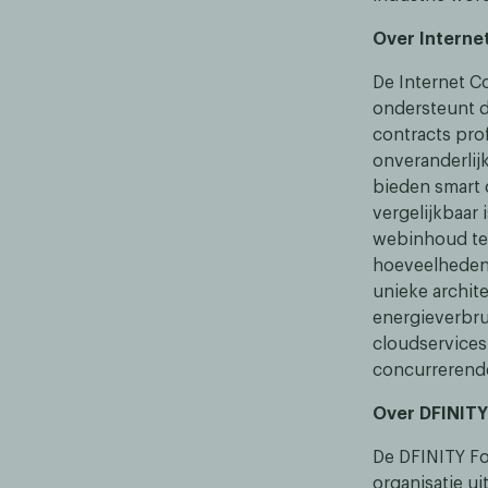
Over Interne
De Internet C
ondersteunt d
contracts pro
onveranderlijk
bieden smart 
vergelijkbaar 
webinhoud te 
hoeveelheden 
unieke archit
energieverbrui
cloudservices
concurrerend
Over DFINITY
De DFINITY Fo
organisatie u