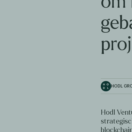
om 
geb
pro
HODL GR
Hodl Vent
strategis
blockchai