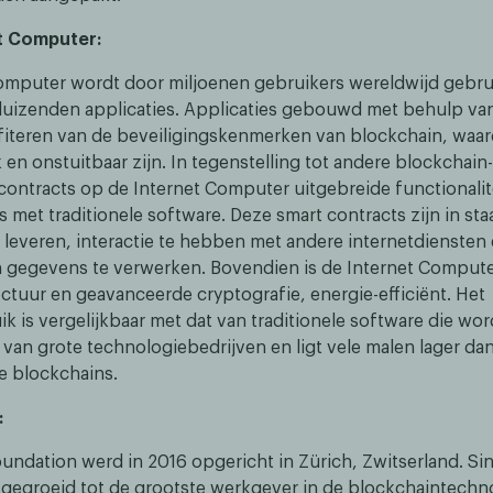
t Computer:
omputer wordt door miljoenen gebruikers wereldwijd gebru
uizenden applicaties. Applicaties gebouwd met behulp va
fiteren van de beveiligingskenmerken van blockchain, waa
 en onstuitbaar zijn. In tegenstelling tot andere blockchain
contracts op de Internet Computer uitgebreide functionalite
is met traditionele software. Deze smart contracts zijn in st
leveren, interactie te hebben met andere internetdiensten 
gegevens te verwerken. Bovendien is de Internet Computer,
ectuur en geavanceerde cryptografie, energie-efficiënt. Het
k is vergelijkbaar met dat van traditionele software die wo
 van grote technologiebedrijven en ligt vele malen lager da
e blockchains.
:
undation werd in 2016 opgericht in Zürich, Zwitserland. Sin
itgegroeid tot de grootste werkgever in de blockchaintechno