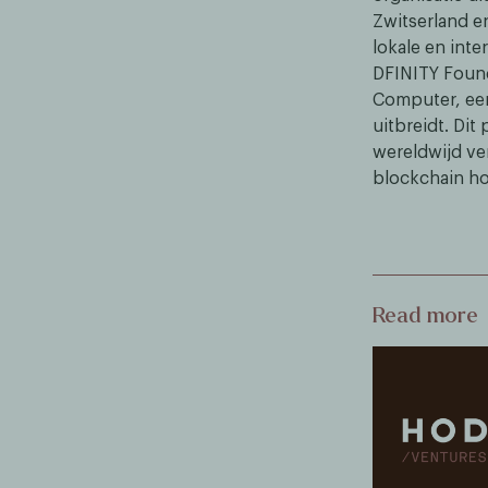
Zwitserland e
lokale en int
DFINITY Found
Computer, een
uitbreidt. Dit
wereldwijd ve
blockchain ho
Read more