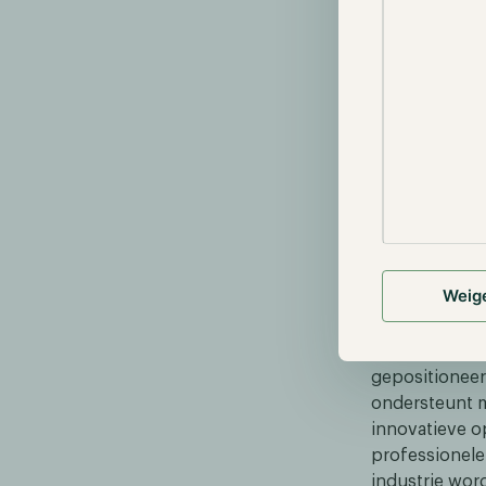
De DFINITY Fo
beide organis
benutten om D
Voor persvrag
Antonie Barte
Head of Mark
[email protec
Over Hodl Ve
Weig
Hodl Ventures
dat hun beleg
crypto. In de
gepositionee
ondersteunt m
innovatieve o
professionele
industrie wor