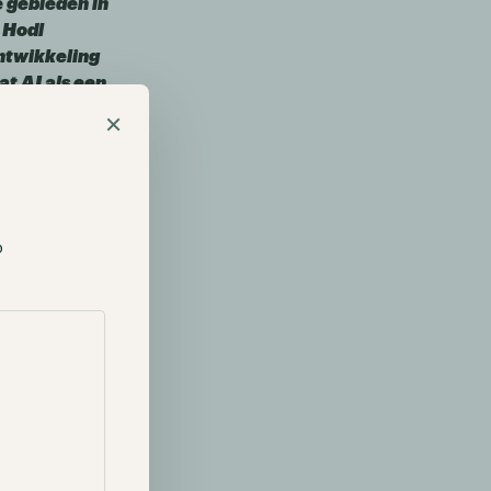
 gebieden in
 Hodl
ntwikkeling
at AI als een
ntwikkelaars
×
ten zien hoe
t Computer
nces als smart
p
blemen van AI
bruiken
t. Echter
 beperkte
tekort. Toch
P) erin om de
tionele eisen
betrouwbare