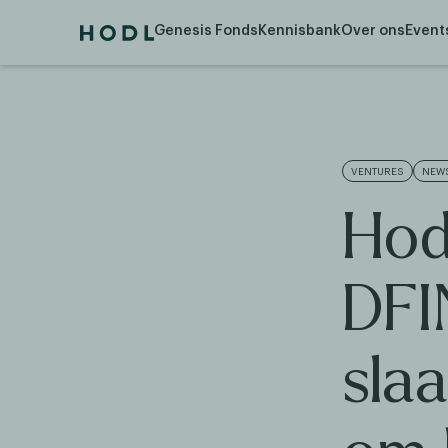
Genesis Fonds
Kennisbank
Over ons
Event
VENTURES
NEW
Hod
DFI
sla