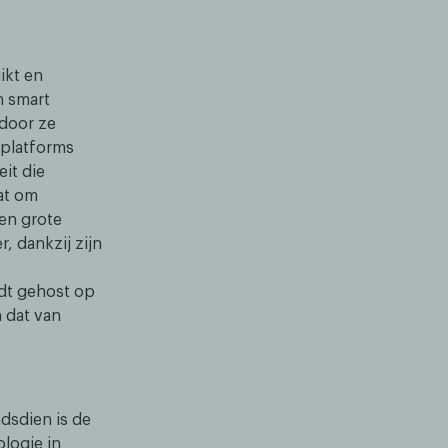
ikt en
n smart
rdoor ze
-platforms
it die
aat om
en grote
 dankzij zijn
rdt gehost op
n dat van
dsdien is de
logie in