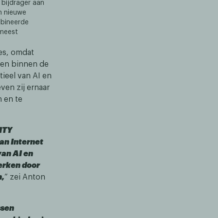
 bijdrager aan
m nieuwe
mbineerde
 meest
es, omdat
ren binnen de
ieel van AI en
ven zij ernaar
 en te
NITY
an Internet
van AI en
terken door
n,
” zei Anton
ssen