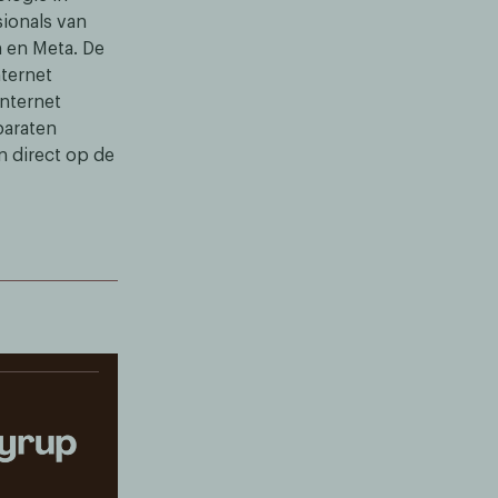
sionals van
h en Meta. De
nternet
internet
paraten
n direct op de