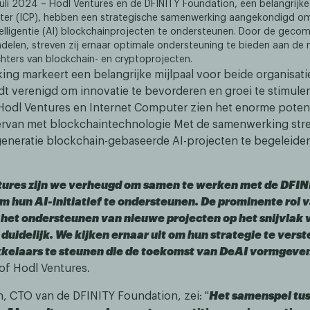
uli 2024 – Hodl Ventures en de DFINITY Foundation, een belangrijke
ter (ICP), hebben een strategische samenwerking aangekondigd o
elligentie (AI) blockchainprojecten te ondersteunen. Door de geco
ndelen, streven zij ernaar optimale ondersteuning te bieden aan de
hters van blockchain- en cryptoprojecten.
ng markeert een belangrijke mijlpaal voor beide organisati
dt verenigd om innovatie te bevorderen en groei te stimule
Hodl Ventures en Internet Computer zien het enorme potent
 ervan met blockchaintechnologie Met de samenwerking stre
eneratie blockchain-gebaseerde AI-projecten te begeleiden
ntures zijn we verheugd om samen te werken met de DFI
 hun AI-initiatief te ondersteunen. De prominente rol v
 het ondersteunen van nieuwe projecten op het snijvlak 
 duidelijk. We kijken ernaar uit om hun strategie te vers
elaars te steunen die de toekomst van DeAI vormgeve
of Hodl Ventures.
, CTO van de DFINITY Foundation, zei: "
Het samenspel tu