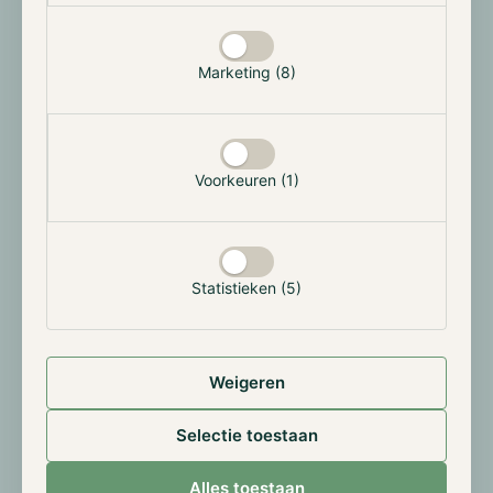
Distributed ledger technologie biedt unieke
mogelijkheden voor zowel individuen als organisaties
die werkzaam zijn in de vastgoedsector. Binnen
Marketing (8)
vastgoedtransacties worden aanzienlijke
hoeveelheden informatie overgedragen en
opgeslagen, waarbij alle betrokken partijen het eens
moeten worden. Hoewel blockchain kan worden
Voorkeuren (1)
ingezet om gegevens op te slaan en te delen, bestaat
er een aanvullend element dat de sector kan
transformeren: smart contracts.
Statistieken (5)
Een smart contract betreft een computerprogramma
dat automatisch specifieke taken uitvoert zodra aan
vooraf bepaalde voorwaarden is voldaan. Deze
contracten helpen de huidige papieren documentatie
Weigeren
voor makelaars te stroomlijnen. Een smart contract
zou bijvoorbeeld automatisch de overdracht van
Selectie toestaan
eigendom in werking kunnen zetten wanneer de
betaling van de andere partij is ontvangen. Door de
Alles toestaan