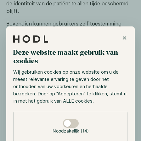
de identiteit van de patiënt te allen tijde beschermd
blijft.
Bovendien kunnen gebruikers zelf toestemming
geven óf weigeren voor de deling van hun medische
×
gegevens met eigen en/of nieuwe
gezondheidsorganisaties. Hierdoor heeft de patiënt
Deze website maakt gebruik van
meer controle over zijn persoonlijke gegevens.
cookies
Deze ontwikkeling is tevens benadrukt door Deloitte,
Wij gebruiken cookies op onze website om u de
dat een onderzoeksrapport heeft gepubliceerd
meest relevante ervaring te geven door het
waarin de kansen voor de gezondheidszorgsector
onthouden van uw voorkeuren en herhaalde
worden behandeld. Dit omvat onder andere directe
bezoeken. Door op "Accepteren" te klikken, stemt u
zichtbaarheid van gegevens voor alle verbonden
in met het gebruik van ALLE cookies.
organisaties en het creëren van één bron van
informatie en waarheid.
Selectie toestaan
Noodzakelijk (14)
Blockchain in vastgoed