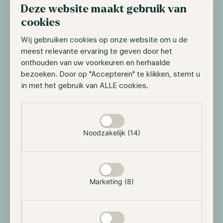
Deze website maakt gebruik van
andere cryptocurrencies. Hierdoor hebben zij veel te
maken gekregen met kritiek, omdat de duurzaamheid
cookies
op lange termijn steeds belangrijker wordt. Hodl volgt
Wij gebruiken cookies op onze website om u de
de toekomstige regelgeving op het gebied van
meest relevante ervaring te geven door het
energie-efficientie met betrekking tot cryptocurrency,
onthouden van uw voorkeuren en herhaalde
vanwege de maatschappelijke overtuiging in een
bezoeken. Door op "Accepteren" te klikken, stemt u
duurzame toekomst. Een toename van de vervuiling
in met het gebruik van ALLE cookies.
in de sector kan ertoe leiden dat regelgevers en
beleidsmakers tegen de sector optreden. Dit kan en
Selectie toestaan
zal negatieve prestaties teweegbrengen. Hodl gaat
minder energie-efficiënte digitale activa niet uit de
Noodzakelijk (14)
weg, omdat wij geloven dat de sector genoeg
drijfveren heeft om over te schakelen op meer
duurzame energiebronnen
Marketing (8)
Influence on returns
Het rendement wordt negatief beïnvloed met 1% -