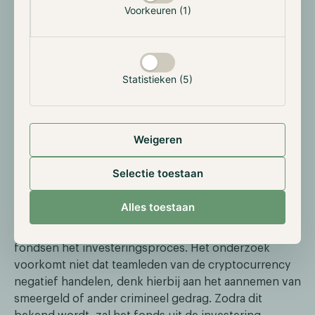
2,5%.
Voorkeuren (1)
Social
Statistieken (5)
Corruptie
Influence on returns
Weigeren
De research analisten van Hodl voeren voordat zij
Selectie toestaan
investeren in een cryptocurrency altijd een grondige
analyse uit. Zo onderzoeken ze ook het team achter
Alles toestaan
de cryptocurrency. Als teamleden een criminele of
twijfelachtige carriere hebben dan stoppen de
fondsen het investeringsproces. Het onderzoek
voorkomt niet dat teamleden van de cryptocurrency
negatief handelen, denk hierbij aan het aannemen van
smeergeld of ander crimineel gedrag. Zodra dit