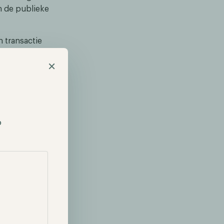
n de publieke
n transactie
den gemaakt.
×
derbaar is.
 op de
p deze manier
p