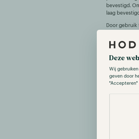
bevestigd. Om
laag bevestig
Door gebruik 
bevestigd wor
Nodes op de p
Daarna wordt 
publieke laag
Deze web
een veilige p
Wij gebruiken
geven door h
"Accepteren" 
Selectie toes