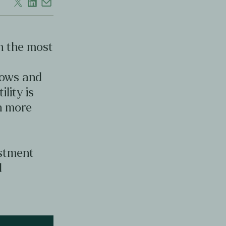
en the most
d
lows and
ility is
en more
estment
d