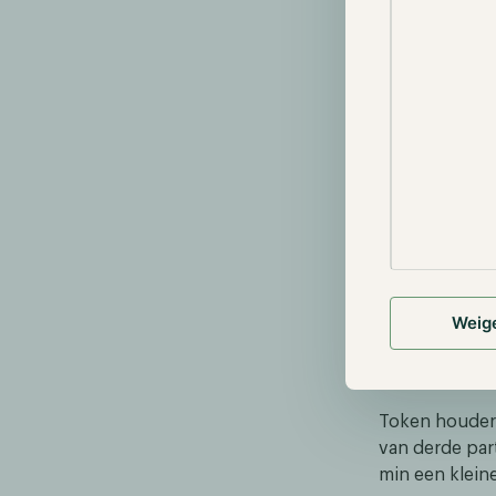
De LTO-token 
Network ecosy
Weig
alle functies
betaald worde
partners. Zij
Token houder
van derde par
min een klein