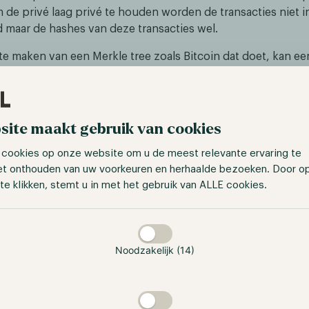
 de privé laag privé te houden worden de transacties niet i
d maar de hashes van deze transacties wel.
te maken van een Merkle tree zoals Bitcoin dat doet, kan ee
den zonder dat de details op de publieke laag bekend wor
rivé laag zorgen ervoor dat de data geverifieerd en onveran
er een hash van meerdere transacties naar buiten gebracht
 door een proces genaamd ‘anchoring’. Bedrijven hebben o
site maakt gebruik van cookies
lek om op een effectieve en veilige manier samen te werken.
 cookies op onze website om u de meest relevante ervaring te
et onthouden van uw voorkeuren en herhaalde bezoeken. Door o
te klikken, stemt u in met het gebruik van ALLE cookies.
taan
Noodzakelijk (14)