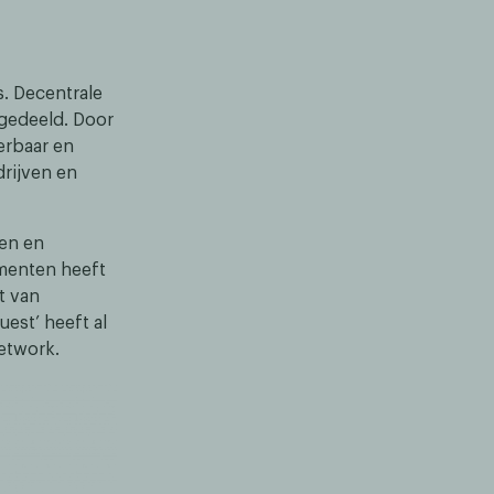
. Decentrale
 gedeeld. Door
erbaar en
rijven en
ken en
umenten heeft
t van
est’ heeft al
etwork.