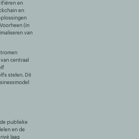
ifiëren en
ockchain en
oplossingen
Voorheen (in
imaliseren van
astromen
 van centraal
lf
fs stelen. Dit
usinessmodel
 de publieke
delen en de
rivé laag