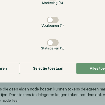
Marketing (8)
Voorkeuren (1)
Statistieken (5)
is een utility-token dat een essentieel onderdeel vormt bin
steem. Het belangrijkste doel van de token is om toegang t
eren
Selectie toestaan
Alles to
 op het netwerk. Transactiekosten op het LTO-netwerk kunne
n in LTO-tokens. Het LTO-netwerk wordt ondersteund door 
 beveiligen het netwerk door nodes te hosten en worden hie
s die geen eigen node hosten kunnen tokens delegeren na
tijen. Door tokens te delegeren krijgen token houders ook 
e node fee.