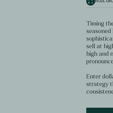
HODL GR
Timing the
seasoned 
sophistica
sell at hig
high and n
pronounce
Enter doll
strategy t
consistenc