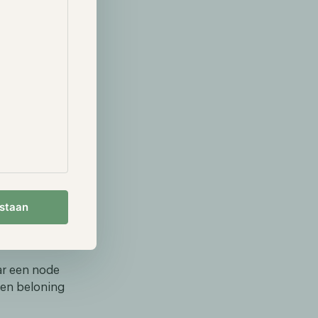
nen het LTO
e krijgen tot
estaan
n ook alleen
validators en
rvoor beloond.
ar een node
een beloning