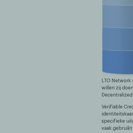
LTO Network w
willen zij do
Decentralized 
Verifiable Cre
identiteitska
specifieke uit
vaak gebruikt 