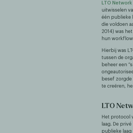
LTO Network
uitwisselen v
één publieke 
die voldoen 
2014) was het
hun workflow
Hierbij was L
tussen de org
beheer een “si
ongeautoriseer
besef zorgde 
te creëren, h
LTO Netw
Het protocol 
laag. De privé
publieke laag 