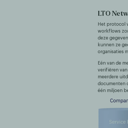
LTO Netw
Het protocol 
workflows zor
deze gegevens
kunnen ze gec
organisaties 
Eén van de me
verifiëren va
meerdere uitda
documenten ch
één miljoen 