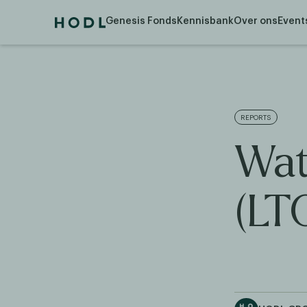
Genesis Fonds
Kennisbank
Over ons
Event
REPORTS
Wat
(LT