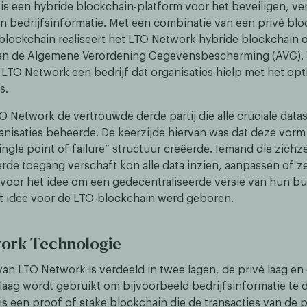
is een hybride blockchain-platform voor het beveiligen, ver
an bedrijfsinformatie. Met een combinatie van een privé bl
blockchain realiseert het LTO Network hybride blockchain 
aan de Algemene Verordening Gegevensbescherming (AVG). 
 LTO Network een bedrijf dat organisaties hielp met het opt
s.
TO Network de vertrouwde derde partij die alle cruciale dat
anisaties beheerde. De keerzijde hiervan was dat deze vorm
ngle point of failure” structuur creëerde. Iemand die zichze
de toegang verschaft kon alle data inzien, aanpassen of zel
voor het idee om een gedecentraliseerde versie van hun b
et idee voor de LTO-blockchain werd geboren.
ork Technologie
van LTO Network is verdeeld in twee lagen, de privé laag en
 laag wordt gebruikt om bijvoorbeeld bedrijfsinformatie te 
is een proof of stake blockchain die de transacties van de p