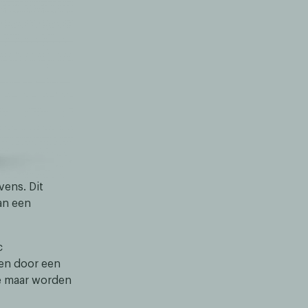
vens. Dit
an een
c
ven door een
de maar worden