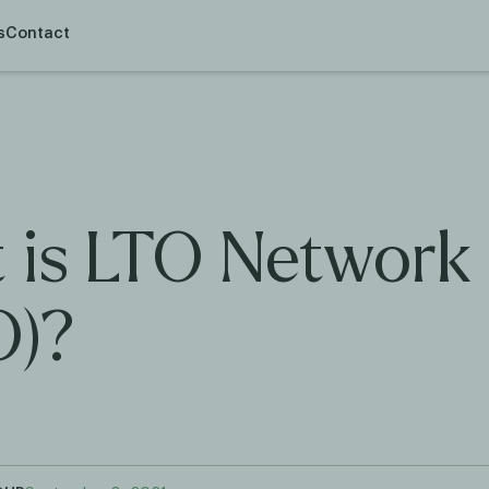
s
Contact
 is LTO Network
O)?