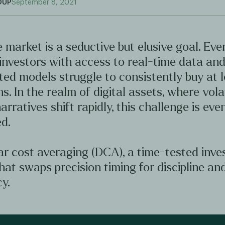
OUP
September 8, 2021
 market is a seductive but elusive goal. Ev
investors with access to real-time data an
ted models struggle to consistently buy at 
hs. In the realm of digital assets, where volat
arratives shift rapidly, this challenge is ev
d.
ar cost averaging (DCA), a time-tested inv
hat swaps precision timing for discipline an
y.