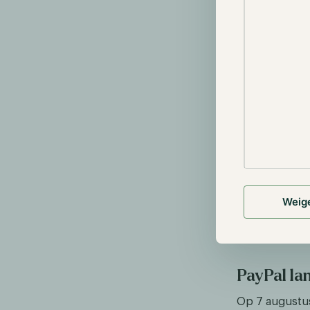
Na de snelle r
verschillende
lijkt de inter
verschillende
gaat vooralsn
echt als onde
Shares, Bitwis
aanvraag inge
Vooralsnog is 
veelbesproken
Bitcoin, is di
SEC een eerste
Weig
enkele daarvan
goedkeuring v
PayPal la
Op 7 augustus