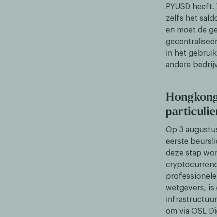
PYUSD heeft. 
zelfs het sald
en moet de ge
gecentralisee
in het gebrui
andere bedrijv
Hongkong 
particuli
Op 3 augustus
eerste beursl
deze stap wor
cryptocurrenc
professionele
wetgevers, is
infrastructuu
om via OSL Di