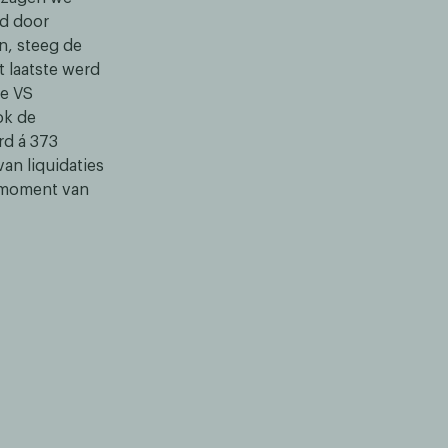
nd door
n, steeg de
t laatste werd
de VS
ok de
rd á 373
van liquidaties
t moment van