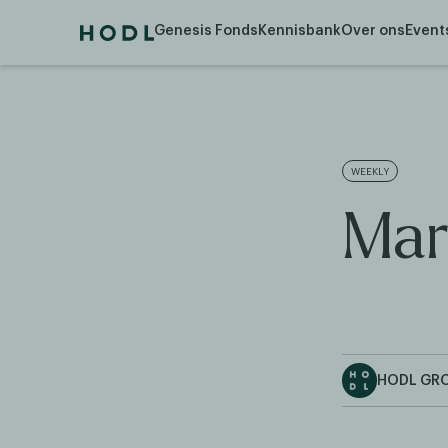
Genesis Fonds
Kennisbank
Over ons
Event
WEEKLY
Mar
HODL GR