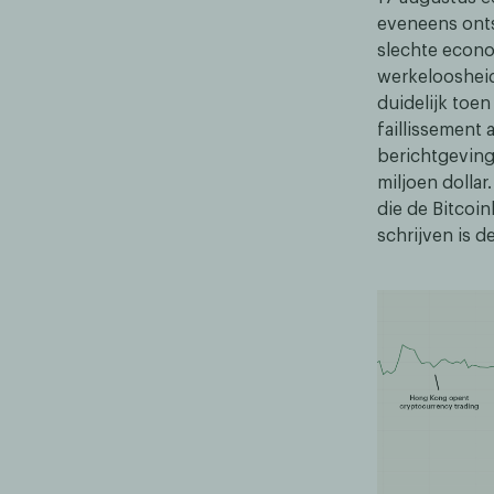
eveneens onts
slechte econo
werkeloosheid 
duidelijk toe
faillissement
berichtgeving
miljoen dollar
die de Bitcoi
schrijven is d