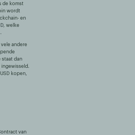
s de komst
oin wordt
ckchain- en
SD, welke
.
 vele andere
lopende
 staat dan
n ingewisseld.
PYUSD kopen,
Contract van