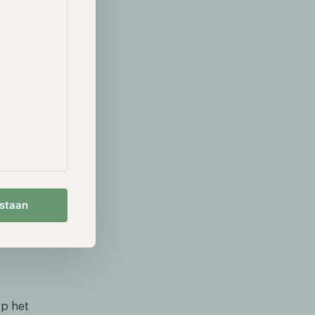
d een rits aan
n BlackRock
er ook
Ethereum. Dit
ij de activa
atility
cale een
aten over
ch heeft de
anvragen, of
estaan
e
op het