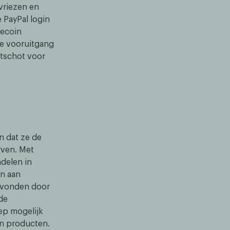
vriezen en
 PayPal login
lecoin
te vooruitgang
rtschot voor
n dat ze de
rven. Met
ndelen in
n aan
bevonden door
de
oep mogelijk
un producten.