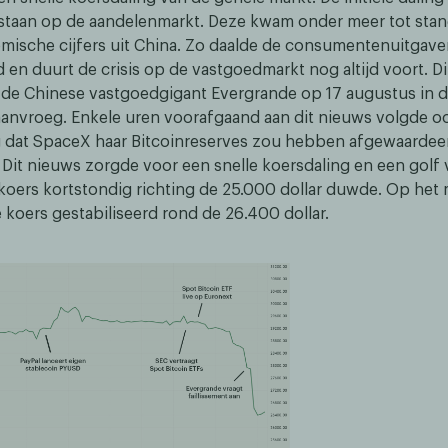
taan op de aandelenmarkt. Deze kwam onder meer tot sta
mische cijfers uit China. Zo daalde de consumentenuitgave
en duurt de crisis op de vastgoedmarkt nog altijd voort. Di
n de Chinese vastgoedgigant Evergrande op 17 augustus in 
 aanvroeg. Enkele uren voorafgaand aan dit nieuws volgde o
 dat SpaceX haar Bitcoinreserves zou hebben afgewaardee
. Dit nieuws zorgde voor een snelle koersdaling en een golf 
nkoers kortstondig richting de 25.000 dollar duwde. Op he
e koers gestabiliseerd rond de 26.400 dollar.