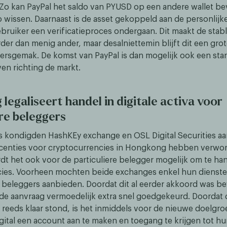
Zo kan PayPal het saldo van PYUSD op een andere wallet be
o wissen. Daarnaast is de asset gekoppeld aan de personlijke
bruiker een verificatieproces ondergaan. Dit maakt de stab
rder dan menig ander, maar desalniettemin blijft dit een gro
kersgemak. De komst van PayPal is dan mogelijk ook een sta
en richting de markt.
legaliseert handel in digitale activa voor
ere beleggers
 kondigden HashKEy exchange en OSL Digital Securities aa
icenties voor cryptocurrencies in Hongkong hebben verwo
dt het ook voor de particuliere belegger mogelijk om te ha
ies. Voorheen mochten beide exchanges enkel hun dienste
 beleggers aanbieden. Doordat dit al eerder akkoord was 
 de aanvraag vermoedelijk extra snel goedgekeurd. Doordat 
r reeds klaar stond, is het inmiddels voor de nieuwe doelgr
gital een account aan te maken en toegang te krijgen tot h