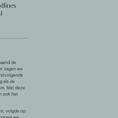
dlines
l
maand de
ht zagen we
erstvolgende
g als de
dam. Met deze
n ook het
en, volgde op
g zagen we