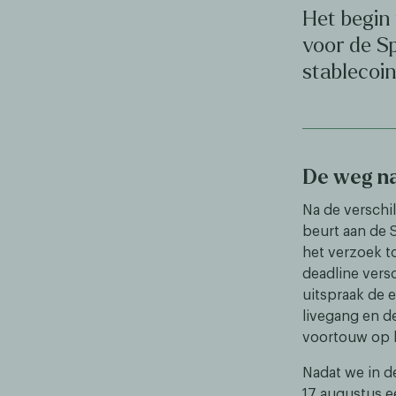
Het begin
voor de Sp
stablecoi
De weg na
Na de verschi
beurt aan de 
het verzoek to
deadline vers
uitspraak de 
livegang en 
voortouw op h
Nadat we in d
17 augustus ee