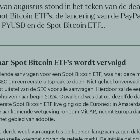
 van augustus stond in het teken van de dea
ot Bitcoin ETF's, de lancering van de PayPa
n PYUSD en de Spot Bitcoin ETF…
ar Spot Bitcoin ETF’s wordt vervolgd
llende aanvragen voor een Spot Bitcoin ETF, was het deze 
SEC om een eerste uitspraak te doen. Niet geheel onverwac
t uitstel van de SEC voor alle aanvragen. Hierdoor zal de e
chuiven naar begin 2024. Opvallend was dat op dezelfde da
eerste Spot Bitcoin ETF live ging op de Euronext in Amster
de aankomende wetgeving rondom MiCAR, neemt Europa da
et gebied van adoptie.
e derde week van augustus de koersen langzaam zagen dal
n snelle koersdaling van de gehele markt. De initiële dalin