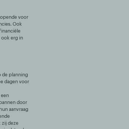
r opende voor
ncies. Ook
financiële
 ook erg in
p de planning
wee dagen voor
 een
spannen door
 hun aanvraag
lende
zij deze