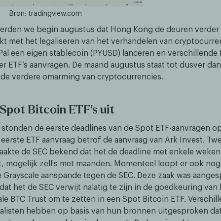
Bron: tradingview.com
eerden we begin augustus dat Hong Kong de deuren verde
kt met het legaliseren van het verhandelen van cryptocurre
al een eigen stablecoin (PYUSD) lanceren en verschillende 
her ETF’s aanvragen. De maand augustus staat tot dusver dan
 de verdere omarming van cryptocurrencies.
Spot Bitcoin ETF’s uit
 stonden de eerste deadlines van de Spot ETF-aanvragen o
e eerste ETF aanvraag betrof de aanvraag van Ark Invest. T
aakte de SEC bekend dat het de deadline met enkele weken
t, mogelijk zelfs met maanden. Momenteel loopt er ook nog
e Grayscale aanspande tegen de SEC. Deze zaak was aange
dat het de SEC verwijt nalatig te zijn in de goedkeuring van
le BTC Trust om te zetten in een Spot Bitcoin ETF. Verschil
listen hebben op basis van hun bronnen uitgesproken dat 