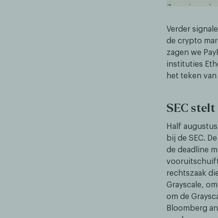
Verder signal
de crypto mar
zagen we PayP
instituties Et
het teken van
SEC stelt 
Half augustus
bij de SEC. D
de deadline m
vooruitschuif
rechtszaak di
Grayscale, om
om de Graysca
Bloomberg ana