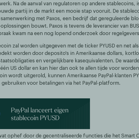
erk. Na de aanval van regulatoren op andere stablecoins, i
ouwde partij in de markt een mooie stap vooruit. De stablec
 samenwerking met Paxos, een bedrijf dat gereguleerde blo
va-oplossingen bouwt. Paxos is tevens de leverancier van BU
praak kwam na een nog lopend onderzoek door regelgevers
lecoin zal worden uitgegeven met de ticker PYUSD en net als
edekt worden door deposito's in Amerikaanse dollars, kort
taatsobligaties en vergelijkbare kasequivalenten. De waarde
 één US dollar en kan hier dan ook te allen tijde voor worde
coin wordt uitgerold, kunnen Amerikaanse PayPal-klanten 
gebruiken voor betalingen via het PayPal-platform.
 wat ophef door de gecentraliseerde functies die het Smart 