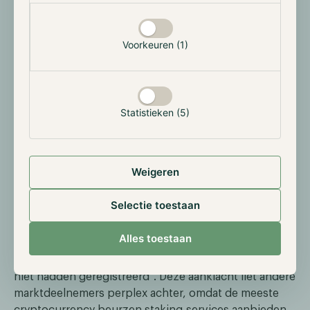
één keer verhoogd zal worden, waardoor de
uiteindelijke rentestand op 5,25% komt. De volgende
FOMC-vergadering wordt gehouden op 3 mei; het
Voorkeuren (1)
wordt dus een interessante periode voor de markt.
Amerikaanse toezichthouders treden
Statistieken (5)
hard op
In de afgelopen twee maanden heeft de
cryptocurrency markt te maken gehad met
Weigeren
verschillende regelgevende acties tegen grote
spelers in de sector, allemaal gevestigd in de VS. In
Selectie toestaan
februari werd cryptocurrency exchange Kraken
aangeklaagd door de Security and Exchange
Alles toestaan
Committee, omdat zij "het aanbod en de verkoop van
hun cryptocurrency staking-as-a-service programma
niet hadden geregistreerd". Deze aanklacht liet andere
marktdeelnemers perplex achter, omdat de meeste