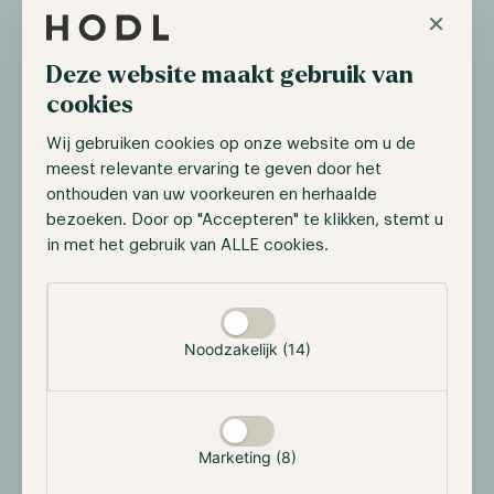
×
fundamenten van verschillende grote banken ruimte
voor een minder streng beleid. Zoals eerder vermeld,
Deze website maakt gebruik van
verhoogde de Fed haar balans met $400 miljard om
financiële instellingen zoals banken te helpen. Als
cookies
gevolg hiervan wordt in de obligatiemarkt momenteel
Wij gebruiken cookies op onze website om u de
rekening gehouden met renteverlagingen tegen het
meest relevante ervaring te geven door het
einde van 2023.
onthouden van uw voorkeuren en herhaalde
bezoeken. Door op "Accepteren" te klikken, stemt u
in met het gebruik van ALLE cookies.
Selectie toestaan
Noodzakelijk (14)
Tijdens de vergadering publiceerde het FOMC ook
zijn nieuw bijgewerkte Dot Plot die meer informatie
geeft over toekomstige rentetarieven. Volgens de Dot
Marketing (8)
Plot verwacht het FOMC nog altijd dat de rente nog