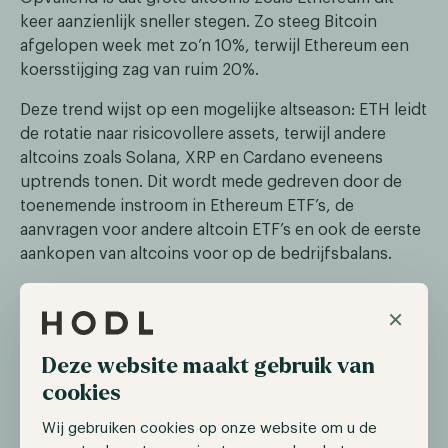
keer aanzienlijk sneller stegen. Zo steeg Bitcoin
afgelopen week met zo’n 10%, terwijl Ethereum een
koersstijging zag van ruim 20%.
Deze trend wijst op een mogelijke altseason: ETH leidt
de rotatie naar risicovollere assets, terwijl andere
altcoins zoals Solana, XRP en Cardano eveneens
uptrends tonen. Dit wordt mede gedreven door de
toenemende instroom in Ethereum ETF’s, de
aanvragen voor andere altcoin ETF’s en ook de eerste
aankopen van altcoins voor op de bedrijfsbalans.
×
‘Crypto Week’ in Amerikaanse Congres
Het Amerikaanse Huis organiseert vanaf 14 juli een
Deze website maakt gebruik van
speciale “Crypto Week” om drie wetsvoorstellen te
cookies
behandelen: GENIUS, CLARITY en Anti‑CBDC
Surveillance Act. Deze voorstellen richten zich op
Wij gebruiken cookies op onze website om u de