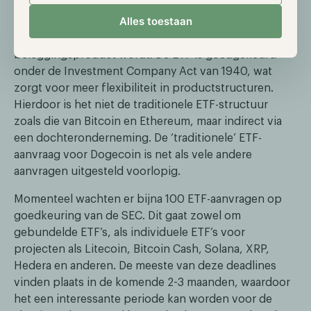
Op vrijdag 12 september start de verhandeling van de
Alles toestaan
eerste Amerikaanse Dogecoin ETF, DOJE, waarmee
een memecoin officieel gereguleerd
beleggingsproduct wordt. De ETF is goedgekeurd
onder de Investment Company Act van 1940, wat
zorgt voor meer flexibiliteit in productstructuren.
Hierdoor is het niet de traditionele ETF-structuur
zoals die van Bitcoin en Ethereum, maar indirect via
een dochteronderneming. De ‘traditionele’ ETF-
aanvraag voor Dogecoin is net als vele andere
aanvragen uitgesteld voorlopig.
Momenteel wachten er bijna 100 ETF-aanvragen op
goedkeuring van de SEC. Dit gaat zowel om
gebundelde ETF’s, als individuele ETF’s voor
projecten als Litecoin, Bitcoin Cash, Solana, XRP,
Hedera en anderen. De meeste van deze deadlines
vinden plaats in de komende 2-3 maanden, waardoor
het een interessante periode kan worden voor de