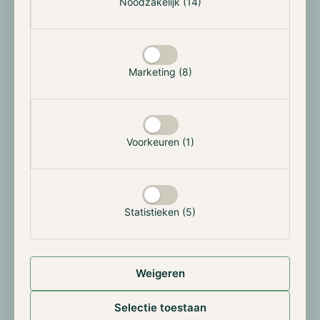
Noodzakelijk (14)
Amerikaanse economie klaar voor
renteverlaging na dalende PPI
Marketing (8)
De Amerikaanse producentenprijzen (Producer Price
Index, PPI) daalden in augustus met 0,1% month-on-
month, iets wat economen niet hadden voorspeld.
Initieel werd er namelijk een stijging van 0,3%
Voorkeuren (1)
verwacht. Ten opzichte van een jaar eerder was dit
2,6%, ten opzichte van 3,1%. Waar Jerome Powell
eerder al hintte op een renteverlaging in september,
is de markt nu volledig overtuigd. Wel zijn er steeds
Statistieken (5)
meer voorstanders die ‘schreeuwen’ om een grotere
renteverlaging van 0,5%, zoals president Donald
Trump en Larry Fink, CEO van BlackRock.
Weigeren
Eerste Dogecoin-ETF start met verhandelen
Selectie toestaan