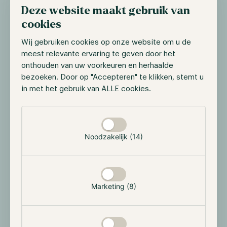
hypotheekobligaties
Deze website maakt gebruik van
cookies
Trump gaf afgelopen week opdracht tot de aankoop
van circa 200 miljard dollar aan hypotheekobligaties.
Wij gebruiken cookies op onze website om u de
Officieel is het doel de hypotheekrente te drukken en
meest relevante ervaring te geven door het
de huizenmarkt toegankelijker te maken, maar extra
onthouden van uw voorkeuren en herhaalde
vraag naar mortgage-backed securities kan ook de
bezoeken. Door op "Accepteren" te klikken, stemt u
liquiditeit in de markt vergroten.
in met het gebruik van ALLE cookies.
Politiek past dit in een patroon waarin Trump, zoals
Selectie toestaan
eerder vermeld in conflict met de Fed, zelf
economische impulsen wil geven. Voor beleggers is
Noodzakelijk (14)
de vraag hoe duurzaam het effect is. Kortstondig kan
het financiële condities versoepelen en risk assets
ondersteunen, maar het roept ook discussie op over
de grens tussen overheidsbeleid en centrale
Marketing (8)
bankbeleid.
BNY Mellon lanceert blockchain-gebouwde