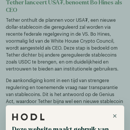
Tether lanceert USA₮, benoemt Bo Hines als
CEO
Tether onthult de plannen voor USA₮, een nieuwe
dollar-stablecoin die gereguleerd zal worden via
recente federale regelgeving in de VS. Bo Hines,
voormalig lid van de White House Crypto Council,
wordt aangesteld als CEO. Deze stap is bedoeld om
Tether dichter bij andere gereguleerde stablecoins
zoals USDC te brengen, en om duidelijkheid en
vertrouwen te bieden aan institutionele gebruikers.
De aankondiging komt in een tijd van strengere
regulering en toenemende vraag naar transparantie
van stablecoins. Dit is het antwoord op de Genius
Act, waardoor Tether bijna wel een nieuwe stablecoin
volgens Amerikaanse wetgeving diende te lanceren.
×
Santander’s Openbank lanceert Bitcoin en
Deze website maakt gebruik van