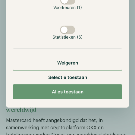
(SEC) heeft de beslissingen over meerdere aanvragen
Voorkeuren (1)
voor nieuwe crypto-ETF's, waaronder die voor XRP en
Dogecoin, uitgesteld tot 17 juni 2025. Deze
vertragingen waren verwacht, aangezien veel ETF-
aanvragen pas in oktober of later definitieve
Statistieken (6)
deadlines hebben. Analisten, zoals James Seyffart van
Bloomberg, blijven optimistisch en verwachten dat
de goedkeuringen later dit jaar zullen plaatsvinden.
De vertragingen worden deels toegeschreven aan de
Weigeren
recente benoeming van Paul Atkins als nieuwe SEC-
voorzitter, wat kan leiden tot een herziening van het
Selectie toestaan
beleid ten aanzien van crypto-activa.
Alles toestaan
Mastercard lanceert stablecoin-betalingen
wereldwijd
Mastercard heeft aangekondigd dat het, in
samenwerking met cryptoplatform OKX en
betalingsverwerker Nuvei, een wereldwijd stablecoin-