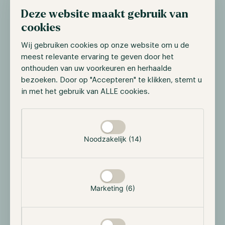
waaronder Nederland en België, nu direct via de
Deze website maakt gebruik van
Bunq-app kunnen handelen in meer dan 300
cookies
cryptovaluta, zoals Bitcoin, Ethereum en Solana. Deze
Wij gebruiken cookies op onze website om u de
dienst wordt mogelijk gemaakt door een
meest relevante ervaring te geven door het
samenwerking met het Amerikaanse crypto-
onthouden van uw voorkeuren en herhaalde
handelsplatform Kraken. Met deze stap wordt Bunq
bezoeken. Door op "Accepteren" te klikken, stemt u
de eerste grote Nederlandse bank die cryptohandel
in met het gebruik van ALLE cookies.
integreert in haar dienstenaanbod, wat een
significante mijlpaal betekent voor de adoptie van
Selectie toestaan
digitale activa in de traditionele bankensector. Bunq
heeft plannen om deze dienst verder uit te breiden
Noodzakelijk (14)
naar andere markten, waaronder het Verenigd
Koninkrijk en de Verenigde Staten.
SEC stelt beslissing over crypto-ETF's
Marketing (6)
opnieuw uit
De Amerikaanse Securities and Exchange Commission