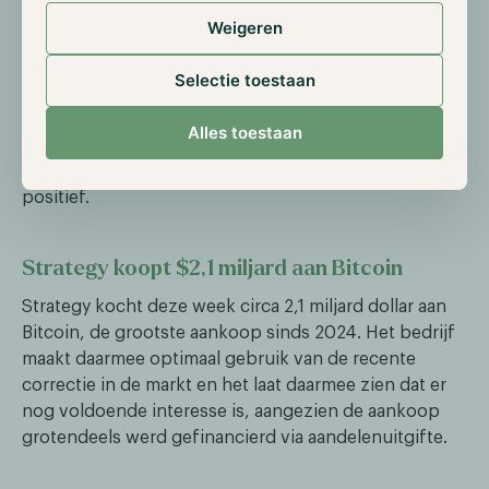
Armstrong kritiek uitte, waardoor politieke steun
Weigeren
tijdelijk verschoof. Inhoudelijk blijft het belang groot:
duidelijkere definities rond digitale assets,
Selectie toestaan
rolverdeling tussen toezichthouders en regels voor
platforms moeten de sector voorspelbaarder, veiliger
Alles toestaan
en toegankelijk maken. De markt reageert vaak
nerveus op uitstel, maar het bredere beeld blijft
positief.
Strategy koopt $2,1 miljard aan Bitcoin
Strategy kocht deze week circa 2,1 miljard dollar aan
Bitcoin, de grootste aankoop sinds 2024. Het bedrijf
maakt daarmee optimaal gebruik van de recente
correctie in de markt en het laat daarmee zien dat er
nog voldoende interesse is, aangezien de aankoop
grotendeels werd gefinancierd via aandelenuitgifte.