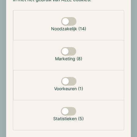
tokenisatie van traditionele effecten. ICE, het
moederbedrijf, werkt aan een platform voor
Selectie toestaan
tokenized securities dat 24/7 handel in Amerikaanse
aandelen en ETF’s mogelijk moet maken, met snellere
Noodzakelijk (14)
afwikkeling en fractional shares.
De belofte is dat blockchain settlement versnelt,
operationele frictie verlaagt en toegang buiten
beursuren verruimt. Voor institutionele partijen is
Marketing (8)
vooral continue liquiditeit en snellere settlement
interessant.
Voorkeuren (1)
Clarity-wet vertraagd, binnen weken
verwacht
De Amerikaanse Clarity-wet voor crypto-
Statistieken (5)
marktstructuur is vertraagd, maar wordt nog steeds
binnen enkele weken verwacht na enkele wijzigingen.
De planning schoof op nadat Coinbase-CEO Brian