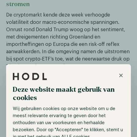
stromen
De cryptomarkt kende deze week verhoogde
volatiliteit door macro-economische spanningen.
Onrust rond Donald Trump woog op het sentiment,
met dreigementen richting Groenland en
importheffingen op Europa die een risk-off reflex
aanwakkerden. In die omgeving namen de uitstromen
bij spot crypto-ETF’s toe, wat de neerwaartse druk op
Bitcoin en Ethereum verder vergrootte.
×
Aan het einde van de week zagen we de markt weer
wat stabiliseren nadat Trump aankondigde af te zien
Deze website maakt gebruik van
van de importheffingen.
cookies
Wij gebruiken cookies op onze website om u de
NYSE wil 24/7 handel op aandelen met
meest relevante ervaring te geven door het
tokenisatie
onthouden van uw voorkeuren en herhaalde
bezoeken. Door op "Accepteren" te klikken, stemt u
De New York Stock Exchange (NYSE) zet sterker in op
in met het gebruik van ALLE cookies.