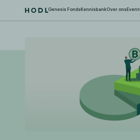
Genesis Fonds
Kennisbank
Over ons
Event