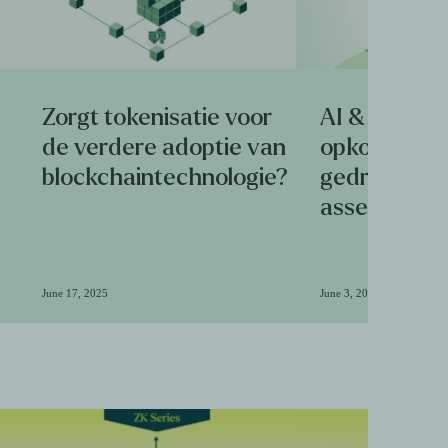
Zorgt tokenisatie voor
AI & blockch
de verdere adoptie van
opkomst van
blockchaintechnologie?
gedreven cr
assets
June 17, 2025
June 3, 2025