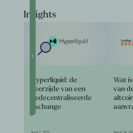
Insights
Hyperliquid: de
Wat i
keerzijde van een
van de
gedecentraliseerde
altcoi
exchange
aanvr
April 2, 2025
March 26, 20