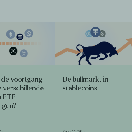
s de voortgang
De bullmarkt in
 verschillende
stablecoins
n ETF-
agen?
25
March 11, 2025