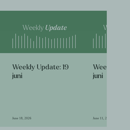
Weekly Update: 19
Weekly Upda
juni
juni
June 18, 2026
June 11, 2026