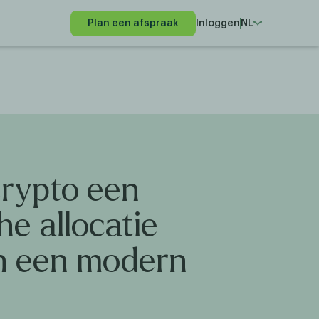
Plan een afspraak
Inloggen
NL
rypto een
he allocatie
in een modern