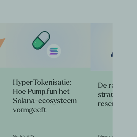
HyperTokenisatie:
De race om
Hoe Pump.fun het
strategische
Solana-ecosysteem
reserve in d
vormgeeft
March 5, 2025
February 26, 2025