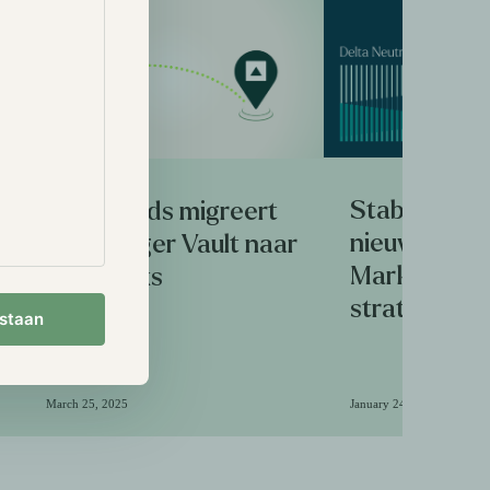
Stabiliteit 
Hodl Funds migreert
nieuwe Delt
van Ledger Vault naar
Market Neut
Fireblocks
strategie
estaan
March 25, 2025
January 24, 2025