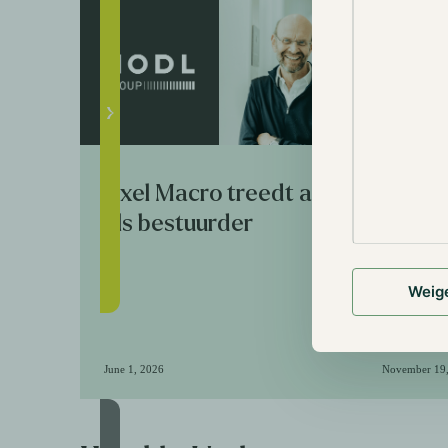
Axel Macro treedt af
Het n
als bestuurder
Knowl
Fund)
Weig
June 1, 2026
November 19