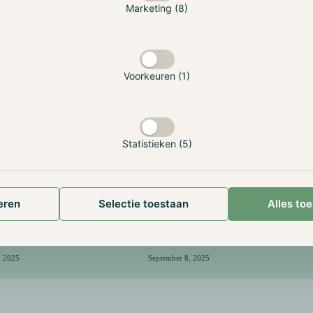
Marketing (8)
Voorkeuren (1)
ieuwe Hodl Zero
5 jaar Hodl Genesis: 5
Statistieken (5)
edge Fund (ZK
vragen aan Maurice
Mureau
eren
Selectie toestaan
Alles to
, 2025
September 8, 2025