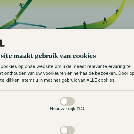
ies:
ZK Series: De kracht
ment in een
van rendement-op-
site maakt gebruik van cookies
aartse markt
rendement
 cookies op onze website om u de meest relevante ervaring te
et onthouden van uw voorkeuren en herhaalde bezoeken. Door o
te klikken, stemt u in met het gebruik van ALLE cookies.
taan
6
February 23, 2026
Noodzakelijk (14)