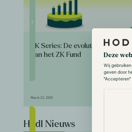
ZK Series: De evolutie
ZK Ser
van het ZK Fund
Rende
Deze web
neerw
Wij gebruiken
geven door h
"Accepteren" 
Selectie toes
March 23, 2026
March 9, 202
Hodl Nieuws